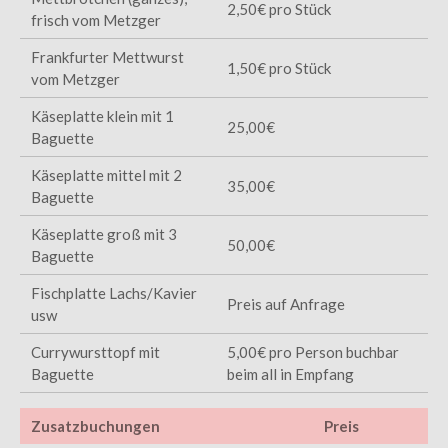
2,50€ pro Stück
frisch vom Metzger
Frankfurter Mettwurst
1,50€ pro Stück
vom Metzger
Käseplatte klein mit 1
25,00€
Baguette
Käseplatte mittel mit 2
35,00€
Baguette
Käseplatte groß mit 3
50,00€
Baguette
Fischplatte Lachs/Kavier
Preis auf Anfrage
usw
Currywursttopf mit
5,00€ pro Person buchbar
Baguette
beim all in Empfang
Zusatzbuchungen
Preis