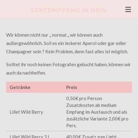
Zum
SEKTEMPFANG IN NRW
Hauptinhalt
springen
Wir können nicht nur ,, normal ,, wir können auch
außergewöhnlich. Soll es ein leckerer Aperol oder gar edler
Champagner sein ? Kein Problem, denn fast alles ist möglich.
Solltet ihr noch keinen Fotografen gebucht haben, können wir
auch da nachhelfen.
Getränke
Preis
0,50€ pro Person
Zusatzkosten ab medium
Lillet Wild Berry
Empfang im Austausch und als
zusätzliche Variante 2,00€ pro
Pers.
Lillet Wild Berry 3 l
40,00€ Zusatz zum Light